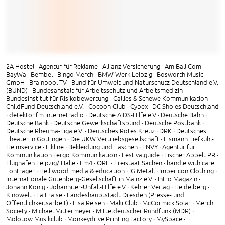
2A Hostel · Agentur für Reklame · Allianz Versicherung · Am Ball Com ·
BayWa · Bembel · Bingo Merch · BMW Werk Leipzig · Bosworth Music
GmbH · Brainpool TV · Bund für Umwelt und Naturschutz Deutschland e.V.
(BUND) · Bundesanstalt für Arbeitsschutz und Arbeitsmedizin ·
Bundesinstitut für Risikobewertung · Callies & Schewe Kommunikation ·
ChildFund Deutschland e.V. · Cocoon Club · Cybex · DC Sho es Deutschland
· detektor.fm Internetradio · Deutsche AIDS-Hilfe e.V · Deutsche Bahn ·
Deutsche Bank · Deutsche Gewerkschaftsbund · Deutsche Postbank ·
Deutsche Rheuma-Liga e.V. · Deutsches Rotes Kreuz · DRK · Deutsches
Theater in Göttingen · Die UKW Vertriebsgesellschaft · Eismann Tiefkühl-
Heimservice · Elkline · Bekleidung und Taschen · ENVY · Agentur für
Kommunikation · ergo Kommunikation · Festivalguide · Fischer Appelt PR ·
Flughafen Leipzig/ Halle · Fm4 · ORF · Freistaat Sachen · handle with care
Tonträger · Helliwood media & education · IG Metall · Impericon Clothing ·
Internationale Gutenberg-Gesellschaft in Mainz e.V. · Intro Magazin ·
Johann König · Johanniter-Unfall-Hilfe e.V · Kehrer Verlag · Heidelberg ·
Kinowelt · La Fraise · Landeshauptstadt Dresden (Presse- und
Öffentlichkeitsarbeit) · Lisa Reisen · Maki Club · McCormick Solar · Merch
Society · Michael Mittermeyer · Mitteldeutscher Rundfunk (MDR) ·
Molotow Musikclub · Monkeydrive Printing Factory · MySpace ·