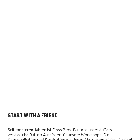
START WITH A FRIEND
Seit mehreren Jahren ist Floss Bros. Buttons unser äußerst
verlässliche Button-Ausrüster für unsere Workshops. Die
Kommunikation und Produktion war jedes Mal unkompliziert, flexibel