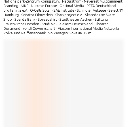
Nationalpark-Zentrum Königsstuhl · Naturstrom · Neverest Multitainment
Branding · NIKE · Nutcase Europe · Optimal Media · PETA Deutschland ·
pro familia e.V. · Q-Cells Solar · SAE Institute · Schindler Aufzüge · SelectNY
Hamburg · Senator Filmverleih · Sharkproject e.V. · Skatedeluxe Skate
Shop · Sparda Bank · Spreadshirt · Stadtheater Aachen · Stiftung
Frauenkirche Dresden · Studi VZ · Telekom Deutschland · Theater
Dortmund · ver.di Gewerkschaft · Viacom International Media Networks ·
Volks- und Raiffeisenbank · Volkswagen Slovakia u.v.m.