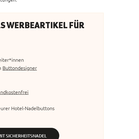
LS WERBEARTIKEL FÜR
eiter*innen
em
Buttondesigner
andkostenfrei
eurer Hotel-Nadelbuttons
MIT SICHERHEITSNADEL