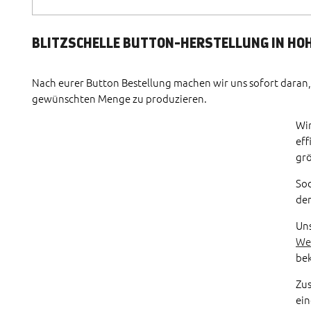
BLITZSCHELLE BUTTON-HERSTELLUNG IN HO
Nach eurer Button Bestellung machen wir uns sofort daran,
gewünschten Menge zu produzieren.
Wir
eff
grö
Sod
den
Uns
We
be
Zus
ei