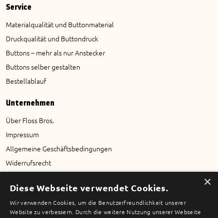
Service
Materialqualität und Buttonmaterial
Druckqualität und Buttondruck
Buttons – mehr als nur Anstecker
Buttons selber gestalten
Bestellablauf
Unternehmen
Über Floss Bros.
Impressum
Allgemeine Geschäftsbedingungen
Widerrufsrecht
Datenschutz
×
Diese Webseite verwendet Cookies.
Referenzen
Wir verwenden Cookies, um die Benutzerfreundlichkeit unserer
Website zu verbessern. Durch die weitere Nutzung unserer Webseite
Kontakt