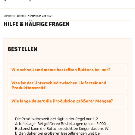
Startseite
>
Service
>
Hilfethemen und FAQ
HILFE & HÄUFIGE FRAGEN
BESTELLEN
Wie schnell sind meine bestellten Buttons bei mir?
Was ist der Unterschied zwischen Lieferzeit und
Produktionszeit?
Im Normalfall verlassen eure bestellten Buttons nach einer
Wie lange dauert die Produktion größerer Mengen?
Produktionszeit von nur 1-2 Werktagen unser Haus. Danach
Für die Lieferzeit müssen wir unterscheiden zwischen
gehen die Buttons per Sparversand (Deutsche Post -
der Produktionszeit (wie lange wir für die Herstellung der
voraussichtliche Versanddauer 1-3 Werktage) oder DHL
Buttons benötigen - ca. 1-2 Arbeitstage) und
(voraussichtliche Versanddauer 1-3 Werktage) an euch raus.
der Versanddauer (Zustellung der Post bzw. DHL zu euch
Die Produktionszeit beträgt in der Regel nur 1-2
nach Hause - ca. 1-2 Werktage).
Arbeitstage. Bei größeren Bestellungen (ab ca. 3.000
Ihr müsst also insgesamt mit einer Lieferzeit von ca. 3-5
Buttons) kann die Buttonproduktion länger dauern. Wir
Werktage rechnen.
Beides zusammen ist die Lieferzeit (ca. 3-5 Werktage).
bitten daher bei größeren Bestellmengen und bei