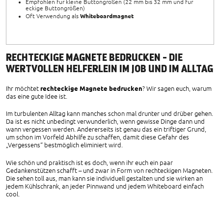
Empfohlen für kleine Buttongrößen (22 mm bis 32 mm und für
eckige Buttongrößen)
Oft Verwendung als
Whiteboardmagnet
RECHTECKIGE MAGNETE BEDRUCKEN - DIE
WERTVOLLEN HELFERLEIN IM JOB UND IM ALLTAG
Ihr möchtet
rechteckige Magnete bedrucken
? Wir sagen euch, warum
das eine gute Idee ist.
Im turbulenten Alltag kann manches schon mal drunter und drüber gehen.
Da ist es nicht unbedingt verwunderlich, wenn gewisse Dinge dann und
wann vergessen werden. Andererseits ist genau das ein triftiger Grund,
um schon im Vorfeld Abhilfe zu schaffen, damit diese Gefahr des
„Vergessens“ bestmöglich eliminiert wird.
Wie schön und praktisch ist es doch, wenn ihr euch ein paar
Gedankenstützen schafft – und zwar in Form von rechteckigen Magneten.
Die sehen toll aus, man kann sie individuell gestalten und sie wirken an
jedem Kühlschrank, an jeder Pinnwand und jedem Whiteboard einfach
cool.