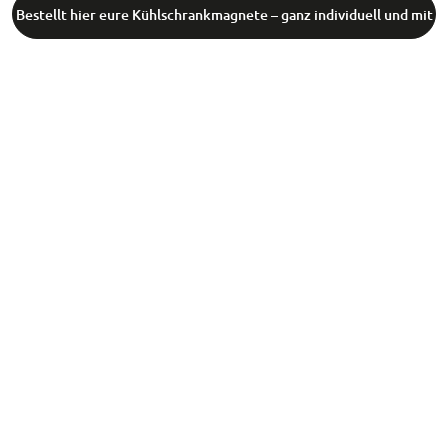
Bestellt hier eure Kühlschrankmagnete – ganz individuell und mit
eurem Wunschmotiv!