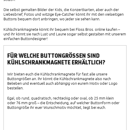
Die selbst gemalten Bilder der Kids, die Konzertkarten, aber auch der
Liebesbrief, Fotos und witzige Eye-Catcher könnt ihr mit den vielseitigen
Buttons bequem dort anbringen, wo jeder sie sehen kann.
Kühlschrankmagnete könnt ihr bequem bei Floss Bros. online kaufen –
und ihr könnt sie nach Lust und Laune sogar selbst gestalten mit unserem
einfachen Buttondesigner!
FÜR WELCHE BUTTONGRÖSSEN SIND K
ÜHLSCHRANKMAGNETE ERHÄLTLICH?
Wir bieten euch die Kühlschrankmagnete für fast alle unsere
Buttongrößen an. Ihr könnt die Kühlschrankmagnete also nach
Belieben und eventuell auch abhängig von eurem Motiv oder Logo
bestellen.
Egal, ob rund, quadratisch, rechteckig oder oval, ob 25 mm klein
oder 76 mm groß – die Entscheidung, auf welcher Buttonform oder
Buttongröße ihr euer Wunschmotiv möchtet, liegt bei euch.