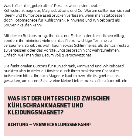
Was früher die „guten alten“ Post-its waren, sind heute
Kühlschrankmagnete, Magnetbuttons und Co. Warum sollte man sich auf
ideen- und humorlose Eselsbrücken verlassen, wenn man stattdessen
doch Fotomagnete für Kühlschrank, Pinnwand und Whiteboard als
Souvenir kaufen kann?
Mit diesen Buttons bringt ihr nicht nur Farbe in den beruflichen Alltag,
sondern ihr minimiert vielmehr das Risiko, wichtige Termine zu
versäumen. So gibt es wohl kaum etwas Schlimmeres, als den Jahrestag
zu vergessen oder das Vorstellungsgespräch nicht wahrzunehmen.
Einfach, weil man das Datum völlig verschwitzt hat.
Die funktionalen Buttons für Kühlschrank, Pinnwand und Whiteboard
punkten also in vielerlei Hinsicht durch ihren praktischen Charakter.
Außerdem könnt ihr euch Magnete kaufen bzw. die Magnete selbst
gestalten, um eurem Schatz eine kleine Liebesbotschaft zu übermitteln.
WAS IST DER UNTERSCHIED ZWISCHEN
KÜHLSCHRANKMAGNET UND
KLEIDUNGSMAGNET?
ACHTUNG – VERWECHSLUNGSGEFAHR!