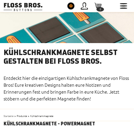
0
0
Button Shop Floss Bros.
Service
Themenwelten
KÜHLSCHRANKMAGNETE SELBST
GESTALTEN BEI FLOSS BROS.
Entdeckt hier die einzigartigen Kühlschrankmagnete von Floss
Bros! Eure kreativen Designs halten eure Notizen und
Erinnerungen fest und bringen Farbe in eure Küche. Jetzt
stöbern und die perfekten Magnete finden!
Startseite
>
Produkte
>
Kühlschrankmagnete
KÜHLSCHRANKMAGNETE - POWERMAGNET