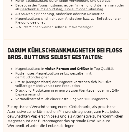
Hohe Nachhaltigkeit durch lange Verwendung und Gebrauch
Beliebt in der
Tourismusbranche
, bei
Firmen und Unternehmen
oder
als
Geschenk zum Geburtstag, Jubiläum oder Jahrestag
Als Souvenir, Erinnerung, Andenken oder zur Dekoration
Magnetbuttons sind nicht zum Anstecken bzw. zur Befestigung an
Kleidung geeignet
– Nutzer*innen werden selbst zum Werbeträger
DARUM KÜHLSCHRANKMAGNETEN BEI FLOSS
BROS. BUTTONS SELBST GESTALTEN:
Magnetbuttons in
vielen Formen und Größen
in Top-Qualität
Kostenloses Magnetbutton selbst gestalten mit
dem Buttondesigner
Preise (Mengenrabatt) der Magnete verstehen sich inklusive
vollfarbigem Motivdruck und Produktion
Druck und Produktion in einem bis zwei Werktagen oder mit 24h-
Expressversand
Versandkostenfrei ab einer Bestellung von 100 Magneten
Zur optischen Verschönerung eures Kühlschranks, als praktische
Alternative zu herkömmlichen Pinnwandmagneten, zum Halt jedes
gewünschten Papierschnipsels und als Alternative zu herkömmlichen
Magneten, ist der Buttonmagnet das optimale Produkt, eure
Werbemittel unter die Leute zu bringen.